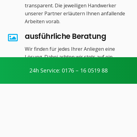
transparent. Die jeweiligen Handwerker
unserer Partner erläutern Ihnen anfallende
Arbeiten vorab.
ausführliche Beratung
Wir finden für jedes Ihrer Anliegen eine
Lösung. Dabei achten wir stets auf ein
ausgeglichenes Kosten- und
24h Service: 0176 – 16 0519 88
Nutzenverhältnis.
preiswerte Konditionen
Unsere Unternehmensphilosophie: Schnell,
effizient und kompetent!
modernes Werkzeug &
Materialien