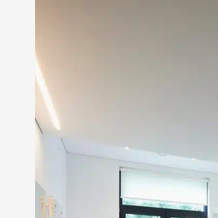
Bei einer Badezimmerrenovierung in Frankfurt st
Gemeinsam mit Ihnen werden zunächst die Rahme
gewünschte Ausstattung, technischer Zustand de
erfolgt die Abstimmung mit geeigneten Fachbetri
Seibel365 sorgt für klare Abläufe und eine koordi
ohne unnötige Verzögerungen durchgeführt wer
Planung & Umsetzung d
Frankfurt
Eine erfolgreiche Badsanierung beginnt mit einer 
Gegebenheiten abgestimmt ist. Entscheidend ist da