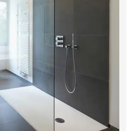
und Gewerke, sodass Sie einen festen Ansprechpartner
ungs-, Elektro-, Fliesen- und Malerarbeiten. Die
t selbst um Termine oder Schnittstellen kümmern.
der Badsanierung
unkte geprüft, darunter:
e
n
dewanne, WC oder Waschplatz
g