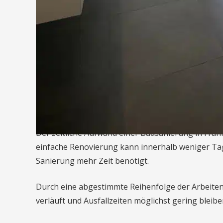
Notwendige Fliesen-, Putz- oder Trockenba
Eventuelle bauliche Änderungen (z. B. Wänd
Auf dieser Grundlage wird die Umsetzung geplant 
eine transparente Übersicht über Leistungen, Abl
Dauer und Ablauf der 
Der zeitliche Aufwand einer Badsanierung in Fran
einfache Renovierung kann innerhalb weniger Tag
Sanierung mehr Zeit benötigt.
Durch eine abgestimmte Reihenfolge der Arbeiten w
verläuft und Ausfallzeiten möglichst gering bleibe