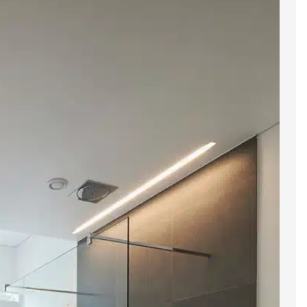
eht die praktische Umsetzung im Vordergrund.
nbedingungen geklärt: Umfang der Arbeiten,
s Badezimmers und Budgetrahmen. Auf dieser Basis
eben aus der Region.
nierte Umsetzung, damit die Arbeiten effizient und
den können.
er Badsanierung in
realistischen Planung, die auf die baulichen
bei nicht die Visualisierung, sondern die technisch