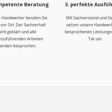
mpetente Beratung
3. perfekte Ausfü
 Handwerker beraten Sie
Mit Sachverstand und Ge
vor Ort. Der Sachverhalt
setzen unsere Handwerk
ird geklärt und alle
besprochenen Leistungen
hzuführenden Arbeiten
Tat um.
erden besprochen.