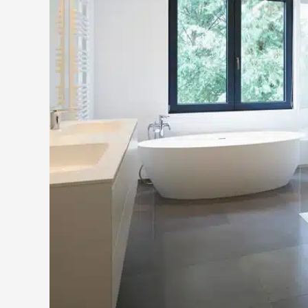
saubere und fachgerechte Umsetzung.
Seibel365 koordiniert alle notwendigen Schritte 
haben. Dazu gehören unter anderem Sanitär-, Heiz
Abstimmung erfolgt zentral, Sie müssen sich nich
Leistungen im Rahmen 
Vor Beginn der Arbeiten werden alle relevanten P
Raumaufteilung und vorhandene Anschlüss
Zustand von Wasser- und Abwasserleitunge
Erforderliche Anpassungen bei Dusche, Ba
Elektroanschlüsse, Beleuchtung und Lüftun