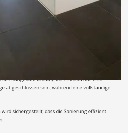
uarbeiten
e, Durchbrüche)
und schrittweise durchgeführt. Sie erhalten vorab
auf und Kosten.
Badezimmerrenovierung
kfurt hängt vom Umfang der Arbeiten ab. Eine
e abgeschlossen sein, während eine vollständige
ird sichergestellt, dass die Sanierung effizient
n.