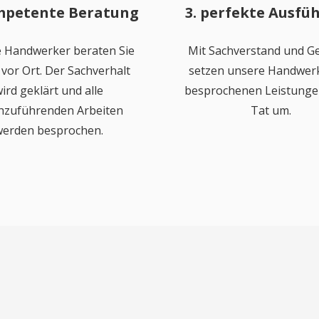
mpetente Beratung
3. perfekte Ausfü
 Handwerker beraten Sie
Mit Sachverstand und Ge
vor Ort. Der Sachverhalt
setzen unsere Handwerk
ird geklärt und alle
besprochenen Leistungen
hzuführenden Arbeiten
Tat um.
erden besprochen.