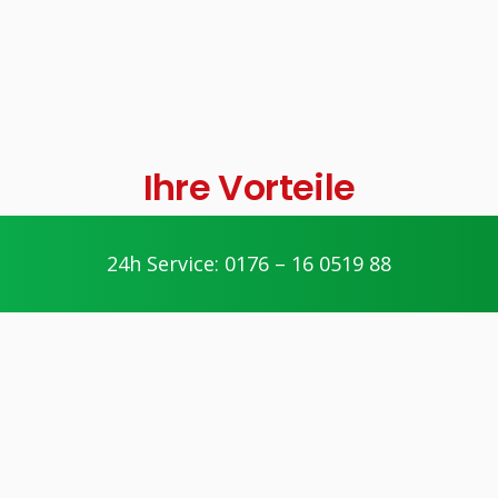
Ihre Vorteile
geschultes Personal
24h Service: 0176 – 16 0519 88
Die Handwerker unserer Partner werden
geschult und nehmen regelmäßig an
Weiterbildungen teil.
kompetente Arbeitsweise
Unsere Partner arbeiten fair und
transparent. Die jeweiligen Handwerker