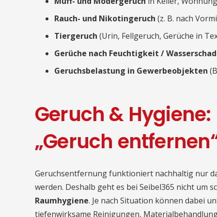
Muff- und Modergeruch
in Keller, Wohnung
Rauch- und Nikotingeruch
(z. B. nach Vorm
Tiergeruch
(Urin, Fellgeruch, Gerüche in Te
Gerüche nach Feuchtigkeit / Wasserscha
Geruchsbelastung in Gewerbeobjekten
(B
Geruch & Hygiene: 
„Geruch entfernen
Geruchsentfernung funktioniert nachhaltig nur d
werden. Deshalb geht es bei Seibel365 nicht um 
Raumhygiene
. Je nach Situation können dabei unt
tiefenwirksame Reinigungen, Materialbehandlun