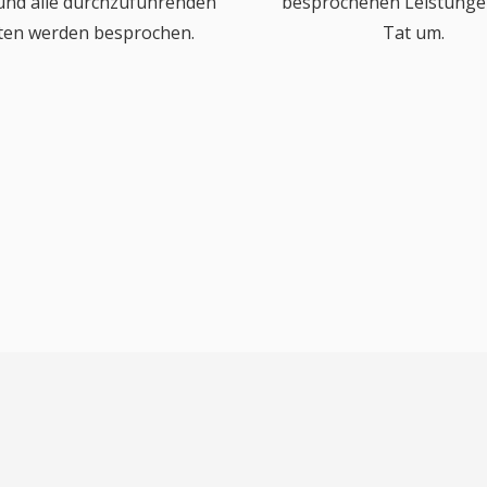
 und alle durchzuführenden
besprochenen Leistungen
ten werden besprochen.
Tat um.