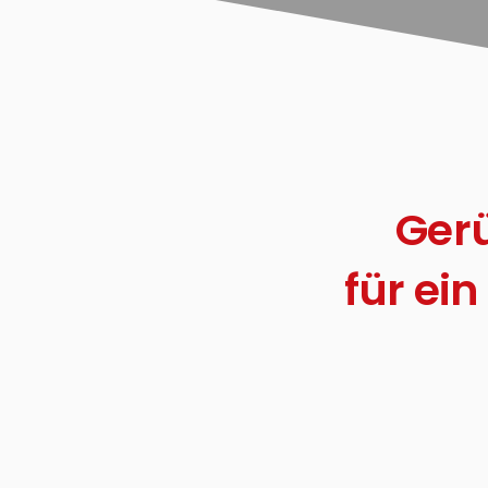
Gerü
für ei