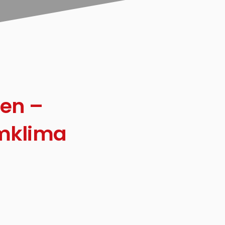
ren –
umklima