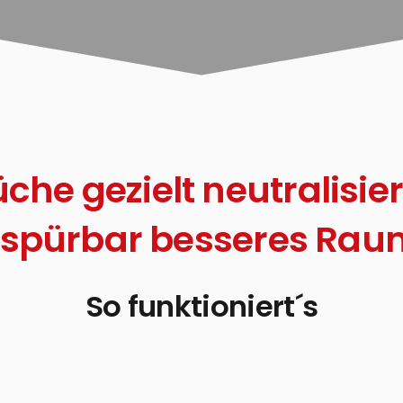
che gezielt neutralisie
n spürbar besseres Ra
So funktioniert´s